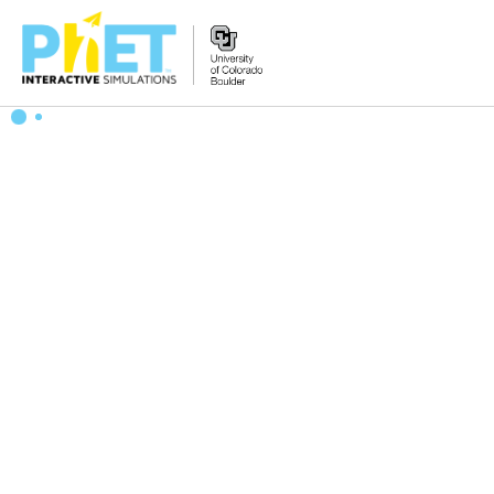
搜
尋
PhET
網
站