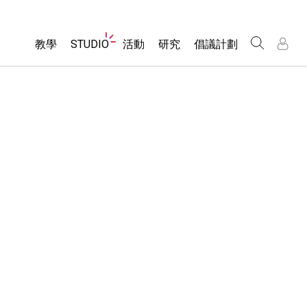
Website
教學
STUDIO
活動
研究
倡議計劃
Navigation
About Studio
所有模擬教材
瀏覽活動
包容性輔助設計
/
/
Customizable Sims
分享您的活動
PhET 全球社群
物理
Start a Free Trial
Activity Contribution Guidelines
Data Fluency
數學
Purchase a License
Virtual Workshops
DEIB in STEM Ed
化學
Professional Learning with PhET
SceneryStack OSE
地球科學
Teaching with PhET
Impact Report
生物
翻譯教學主題
Customizable Sims