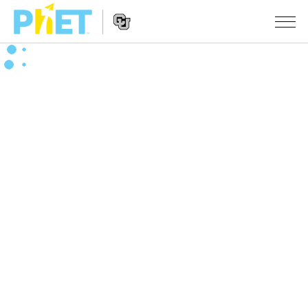
搜
尋
PhET
Website
教學
網
Navigation
站
所有模擬教材
STUDIO
About Studio
活動
物理
Customizable Sims
數學
瀏覽活動
研究
Start a Free Trial
化學
分享您的活動
倡議計劃
Purchase a License
地球科學
Activity Contribution Guidelines
包容性輔助設計
登入 / 註冊
生物
Virtual Workshops
PhET 全球社群
登入 / 註冊
Professional Learning with PhET
翻譯教學主題
Data Fluency