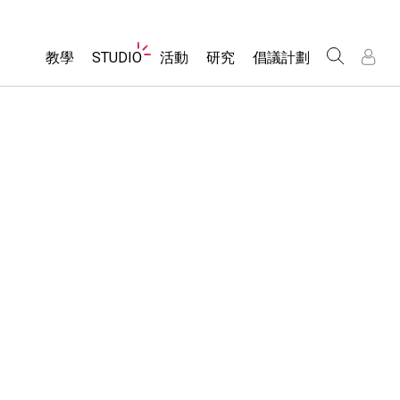
Website
教學
STUDIO
活動
研究
倡議計劃
Navigation
About Studio
所有模擬教材
瀏覽活動
包容性輔助設計
/
/
Customizable Sims
分享您的活動
PhET 全球社群
物理
Start a Free Trial
Activity Contribution Guidelines
Data Fluency
數學
Purchase a License
Virtual Workshops
DEIB in STEM Ed
化學
Professional Learning with PhET
SceneryStack OSE
地球科學
Teaching with PhET
Impact Report
生物
翻譯教學主題
Customizable Sims