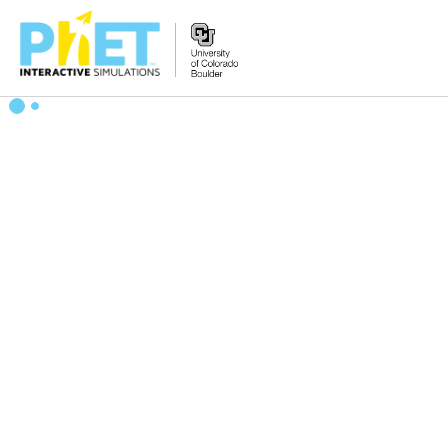
搜
尋
PhET
網
站