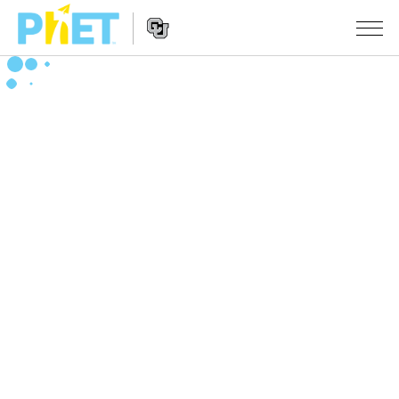
搜
尋
PhET
Website
教學
網
Navigation
站
所有模擬教材
STUDIO
About Studio
活動
物理
Customizable Sims
數學
瀏覽活動
研究
Start a Free Trial
化學
分享您的活動
倡議計劃
Purchase a License
地球科學
Activity Contribution Guidelines
包容性輔助設計
登入 / 註冊
生物
Virtual Workshops
PhET 全球社群
登入 / 註冊
Professional Learning with PhET
翻譯教學主題
Data Fluency