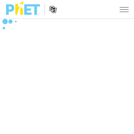
搜
尋
PhET
Website
教學
網
Navigation
站
所有模擬教材
STUDIO
About Studio
活動
物理
Customizable Sims
數學
瀏覽活動
研究
Start a Free Trial
化學
分享您的活動
倡議計劃
Purchase a License
地球科學
Activity Contribution Guidelines
包容性輔助設計
登入 / 註冊
生物
Virtual Workshops
PhET 全球社群
登入 / 註冊
Professional Learning with PhET
翻譯教學主題
Data Fluency