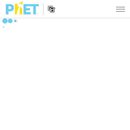
搜
尋
PhET
Website
教學
網
Navigation
站
所有模擬教材
STUDIO
About Studio
活動
物理
Customizable Sims
數學
瀏覽活動
研究
Start a Free Trial
化學
分享您的活動
倡議計劃
Purchase a License
地球科學
Activity Contribution Guidelines
包容性輔助設計
登入 / 註冊
生物
Virtual Workshops
PhET 全球社群
登入 / 註冊
Professional Learning with PhET
翻譯教學主題
Data Fluency