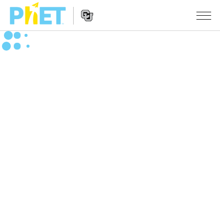
搜
尋
PhET
Website
教學
網
Navigation
站
所有模擬教材
STUDIO
About Studio
活動
物理
Customizable Sims
數學
瀏覽活動
研究
Start a Free Trial
化學
分享您的活動
倡議計劃
Purchase a License
地球科學
Activity Contribution Guidelines
包容性輔助設計
登入 / 註冊
生物
Virtual Workshops
PhET 全球社群
登入 / 註冊
Professional Learning with PhET
翻譯教學主題
Data Fluency