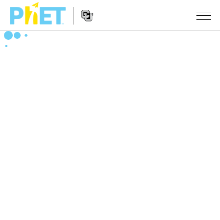
搜
尋
PhET
Website
教學
網
Navigation
站
所有模擬教材
STUDIO
About Studio
活動
物理
Customizable Sims
數學
瀏覽活動
研究
Start a Free Trial
化學
分享您的活動
倡議計劃
Purchase a License
地球科學
Activity Contribution Guidelines
包容性輔助設計
登入 / 註冊
生物
Virtual Workshops
PhET 全球社群
登入 / 註冊
Professional Learning with PhET
翻譯教學主題
Data Fluency