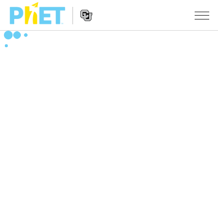
搜
尋
PhET
Website
教學
網
Navigation
站
所有模擬教材
STUDIO
About Studio
活動
物理
Customizable Sims
數學
瀏覽活動
研究
Start a Free Trial
化學
分享您的活動
倡議計劃
Purchase a License
地球科學
Activity Contribution Guidelines
包容性輔助設計
登入 / 註冊
生物
Virtual Workshops
PhET 全球社群
登入 / 註冊
Professional Learning with PhET
翻譯教學主題
Data Fluency