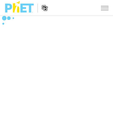
搜
尋
PhET
Website
教學
網
Navigation
站
所有模擬教材
STUDIO
About Studio
活動
物理
Customizable Sims
數學
瀏覽活動
研究
Start a Free Trial
化學
分享您的活動
倡議計劃
Purchase a License
地球科學
Activity Contribution Guidelines
包容性輔助設計
登入 / 註冊
生物
Virtual Workshops
PhET 全球社群
登入 / 註冊
Professional Learning with PhET
翻譯教學主題
Data Fluency