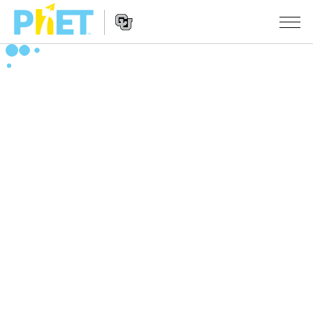
搜
尋
PhET
Website
教學
網
Navigation
站
所有模擬教材
STUDIO
About Studio
活動
物理
Customizable Sims
數學
瀏覽活動
研究
Start a Free Trial
化學
分享您的活動
倡議計劃
Purchase a License
地球科學
Activity Contribution Guidelines
包容性輔助設計
登入 / 註冊
生物
Virtual Workshops
PhET 全球社群
登入 / 註冊
Professional Learning with PhET
翻譯教學主題
Data Fluency