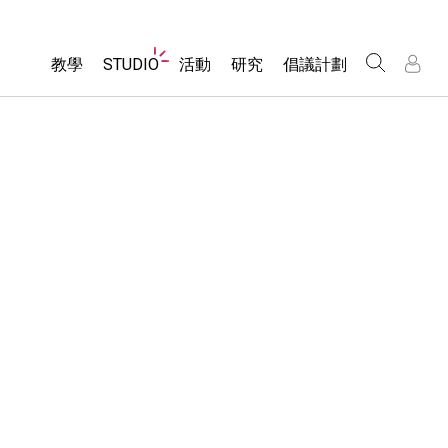
Website
教學
STUDIO
活動
研究
倡議計劃
Navigation
About Studio
所有模擬教材
瀏覽活動
包容性輔助設計
/
/
Customizable Sims
分享您的活動
PhET 全球社群
物理
Start a Free Trial
Activity Contribution Guidelines
Data Fluency
數學
Purchase a License
Virtual Workshops
DEIB in STEM Ed
化學
Professional Learning with PhET
SceneryStack OSE
地球科學
Teaching with PhET
Impact Report
生物
翻譯教學主題
Customizable Sims