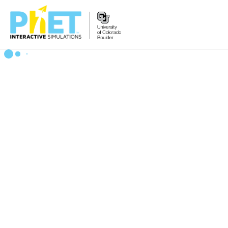
搜
尋
PhET
網
站