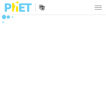
搜
尋
PhET
Website
教學
網
Navigation
站
所有模擬教材
STUDIO
About Studio
活動
物理
Customizable Sims
數學
瀏覽活動
研究
Start a Free Trial
化學
分享您的活動
倡議計劃
Purchase a License
地球科學
Activity Contribution Guidelines
包容性輔助設計
登入 / 註冊
生物
Virtual Workshops
PhET 全球社群
登入 / 註冊
Professional Learning with PhET
翻譯教學主題
Data Fluency