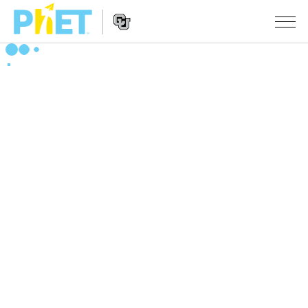
搜
尋
PhET
Website
教學
網
Navigation
站
所有模擬教材
STUDIO
About Studio
活動
物理
Customizable Sims
數學
瀏覽活動
研究
Start a Free Trial
化學
分享您的活動
倡議計劃
Purchase a License
地球科學
Activity Contribution Guidelines
包容性輔助設計
登入 / 註冊
生物
Virtual Workshops
PhET 全球社群
登入 / 註冊
Professional Learning with PhET
翻譯教學主題
Data Fluency