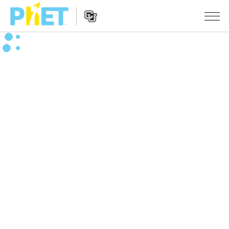
搜
尋
PhET
Website
教學
網
Navigation
站
所有模擬教材
STUDIO
About Studio
活動
物理
Customizable Sims
數學
瀏覽活動
研究
Start a Free Trial
化學
分享您的活動
倡議計劃
Purchase a License
地球科學
Activity Contribution Guidelines
包容性輔助設計
登入 / 註冊
生物
Virtual Workshops
PhET 全球社群
登入 / 註冊
Professional Learning with PhET
翻譯教學主題
Data Fluency