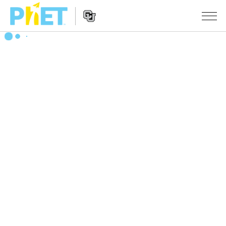
搜
尋
PhET
Website
教學
網
Navigation
站
所有模擬教材
STUDIO
About Studio
活動
物理
Customizable Sims
數學
瀏覽活動
研究
Start a Free Trial
化學
分享您的活動
倡議計劃
Purchase a License
地球科學
Activity Contribution Guidelines
包容性輔助設計
登入 / 註冊
生物
Virtual Workshops
PhET 全球社群
登入 / 註冊
Professional Learning with PhET
翻譯教學主題
Data Fluency