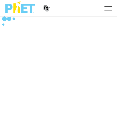
搜
尋
PhET
Website
教學
網
Navigation
站
所有模擬教材
STUDIO
About Studio
活動
物理
Customizable Sims
數學
瀏覽活動
研究
Start a Free Trial
化學
分享您的活動
倡議計劃
Purchase a License
地球科學
Activity Contribution Guidelines
包容性輔助設計
登入 / 註冊
生物
Virtual Workshops
PhET 全球社群
登入 / 註冊
Professional Learning with PhET
翻譯教學主題
Data Fluency