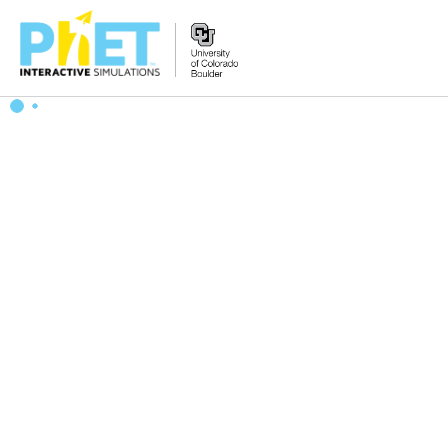
搜
尋
PhET
網
站