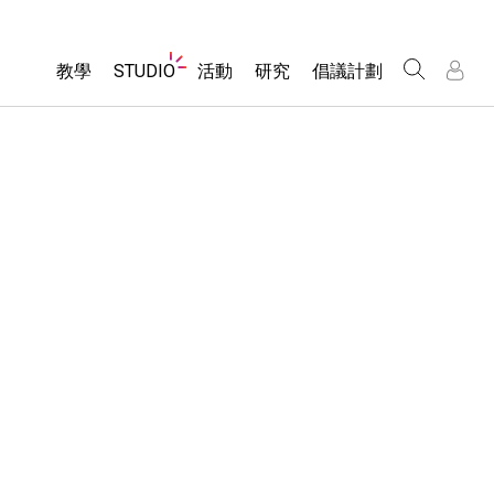
Website
教學
STUDIO
活動
研究
倡議計劃
Navigation
About Studio
所有模擬教材
瀏覽活動
包容性輔助設計
/
/
Customizable Sims
分享您的活動
PhET 全球社群
物理
Start a Free Trial
Activity Contribution Guidelines
Data Fluency
數學
Purchase a License
Virtual Workshops
DEIB in STEM Ed
化學
Professional Learning with PhET
SceneryStack OSE
地球科學
Teaching with PhET
Impact Report
生物
翻譯教學主題
Customizable Sims