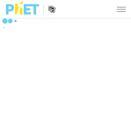
搜
尋
PhET
Website
教學
網
Navigation
站
所有模擬教材
STUDIO
About Studio
活動
物理
Customizable Sims
數學
瀏覽活動
研究
Start a Free Trial
化學
分享您的活動
倡議計劃
Purchase a License
地球科學
Activity Contribution Guidelines
包容性輔助設計
登入 / 註冊
生物
Virtual Workshops
PhET 全球社群
登入 / 註冊
Professional Learning with PhET
翻譯教學主題
Data Fluency