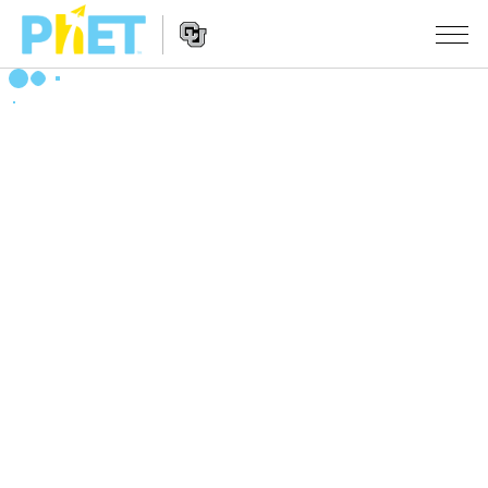
搜
尋
PhET
Website
教學
網
Navigation
站
所有模擬教材
STUDIO
About Studio
活動
物理
Customizable Sims
數學
瀏覽活動
研究
Start a Free Trial
化學
分享您的活動
倡議計劃
Purchase a License
地球科學
Activity Contribution Guidelines
包容性輔助設計
登入 / 註冊
生物
Virtual Workshops
PhET 全球社群
登入 / 註冊
Professional Learning with PhET
翻譯教學主題
Data Fluency