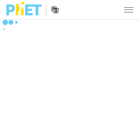
搜
尋
PhET
Website
教學
網
Navigation
站
所有模擬教材
STUDIO
About Studio
活動
物理
Customizable Sims
數學
瀏覽活動
研究
Start a Free Trial
化學
分享您的活動
倡議計劃
Purchase a License
地球科學
Activity Contribution Guidelines
包容性輔助設計
登入 / 註冊
生物
Virtual Workshops
PhET 全球社群
登入 / 註冊
Professional Learning with PhET
翻譯教學主題
Data Fluency