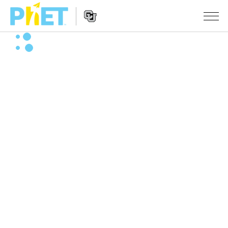
搜
尋
PhET
Website
教學
網
Navigation
站
所有模擬教材
STUDIO
About Studio
活動
物理
Customizable Sims
數學
瀏覽活動
研究
Start a Free Trial
化學
分享您的活動
倡議計劃
Purchase a License
地球科學
Activity Contribution Guidelines
包容性輔助設計
登入 / 註冊
生物
Virtual Workshops
PhET 全球社群
登入 / 註冊
Professional Learning with PhET
翻譯教學主題
Data Fluency