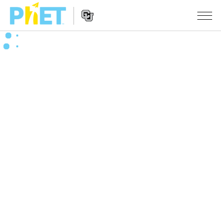
搜
尋
PhET
Website
教學
網
Navigation
站
所有模擬教材
STUDIO
About Studio
活動
物理
Customizable Sims
數學
瀏覽活動
研究
Start a Free Trial
化學
分享您的活動
倡議計劃
Purchase a License
地球科學
Activity Contribution Guidelines
包容性輔助設計
登入 / 註冊
生物
Virtual Workshops
PhET 全球社群
登入 / 註冊
Professional Learning with PhET
翻譯教學主題
Data Fluency