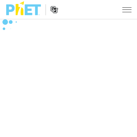
搜
尋
PhET
Website
教學
網
Navigation
站
所有模擬教材
STUDIO
About Studio
活動
物理
Customizable Sims
數學
瀏覽活動
研究
Start a Free Trial
化學
分享您的活動
倡議計劃
Purchase a License
地球科學
Activity Contribution Guidelines
包容性輔助設計
登入 / 註冊
生物
Virtual Workshops
PhET 全球社群
登入 / 註冊
Professional Learning with PhET
翻譯教學主題
Data Fluency