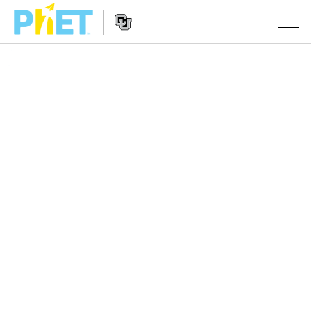
搜
尋
PhET
Website
教學
網
Navigation
站
所有模擬教材
STUDIO
About Studio
活動
物理
Customizable Sims
數學
瀏覽活動
研究
Start a Free Trial
化學
分享您的活動
倡議計劃
Purchase a License
地球科學
Activity Contribution Guidelines
包容性輔助設計
登入 / 註冊
生物
Virtual Workshops
PhET 全球社群
登入 / 註冊
Professional Learning with PhET
翻譯教學主題
Data Fluency