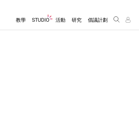
Website
教學
STUDIO
活動
研究
倡議計劃
Navigation
About Studio
所有模擬教材
瀏覽活動
包容性輔助設計
/
/
Customizable Sims
分享您的活動
PhET 全球社群
物理
Start a Free Trial
Activity Contribution Guidelines
Data Fluency
數學
Purchase a License
Virtual Workshops
DEIB in STEM Ed
化學
Professional Learning with PhET
SceneryStack OSE
地球科學
Teaching with PhET
Impact Report
生物
翻譯教學主題
Customizable Sims