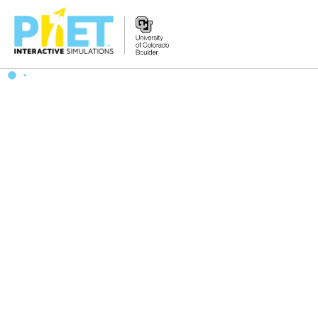
搜
尋
PhET
網
站