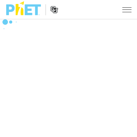
搜
尋
PhET
Website
教學
網
Navigation
站
所有模擬教材
STUDIO
About Studio
活動
物理
Customizable Sims
數學
瀏覽活動
研究
Start a Free Trial
化學
分享您的活動
倡議計劃
Purchase a License
地球科學
Activity Contribution Guidelines
包容性輔助設計
登入 / 註冊
生物
Virtual Workshops
PhET 全球社群
登入 / 註冊
Professional Learning with PhET
翻譯教學主題
Data Fluency