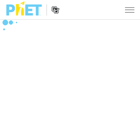
搜
尋
PhET
Website
教學
網
Navigation
站
所有模擬教材
STUDIO
About Studio
活動
物理
Customizable Sims
數學
瀏覽活動
研究
Start a Free Trial
化學
分享您的活動
倡議計劃
Purchase a License
地球科學
Activity Contribution Guidelines
包容性輔助設計
登入 / 註冊
生物
Virtual Workshops
PhET 全球社群
登入 / 註冊
Professional Learning with PhET
翻譯教學主題
Data Fluency