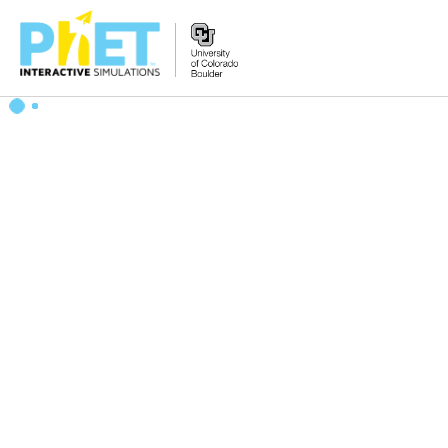
搜
尋
PhET
網
站