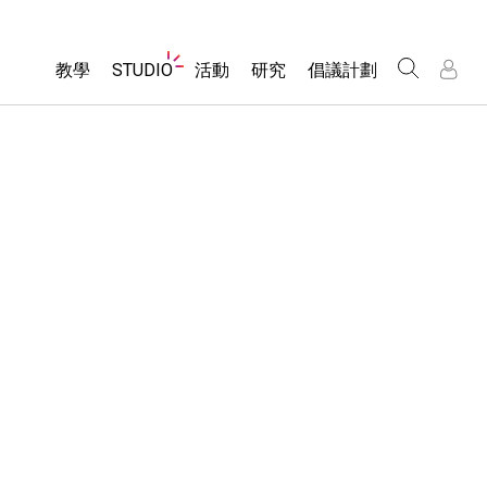
Website
教學
STUDIO
活動
研究
倡議計劃
Navigation
About Studio
所有模擬教材
瀏覽活動
包容性輔助設計
/
/
Customizable Sims
分享您的活動
PhET 全球社群
物理
Start a Free Trial
Activity Contribution Guidelines
Data Fluency
數學
Purchase a License
Virtual Workshops
DEIB in STEM Ed
化學
Professional Learning with PhET
SceneryStack OSE
地球科學
Teaching with PhET
Impact Report
生物
翻譯教學主題
Customizable Sims