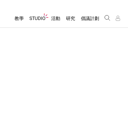
Website
教學
STUDIO
活動
研究
倡議計劃
Navigation
About Studio
所有模擬教材
瀏覽活動
包容性輔助設計
/
/
Customizable Sims
分享您的活動
PhET 全球社群
物理
Start a Free Trial
Activity Contribution Guidelines
Data Fluency
數學
Purchase a License
Virtual Workshops
DEIB in STEM Ed
化學
Professional Learning with PhET
SceneryStack OSE
地球科學
Teaching with PhET
Impact Report
生物
翻譯教學主題
Customizable Sims