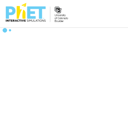
搜
尋
PhET
網
站