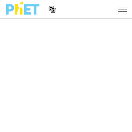
搜
尋
PhET
Website
教學
網
Navigation
站
所有模擬教材
STUDIO
About Studio
活動
物理
Customizable Sims
數學
瀏覽活動
研究
Start a Free Trial
化學
分享您的活動
倡議計劃
Purchase a License
地球科學
Activity Contribution Guidelines
包容性輔助設計
登入 / 註冊
生物
Virtual Workshops
PhET 全球社群
登入 / 註冊
Professional Learning with PhET
翻譯教學主題
Data Fluency