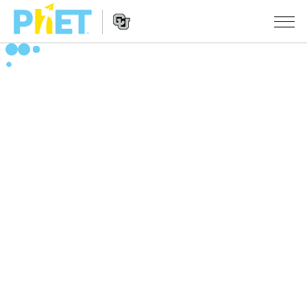
搜
尋
PhET
Website
教學
網
Navigation
站
所有模擬教材
STUDIO
About Studio
活動
物理
Customizable Sims
數學
瀏覽活動
研究
Start a Free Trial
化學
分享您的活動
倡議計劃
Purchase a License
地球科學
Activity Contribution Guidelines
包容性輔助設計
登入 / 註冊
生物
Virtual Workshops
PhET 全球社群
登入 / 註冊
Professional Learning with PhET
翻譯教學主題
Data Fluency