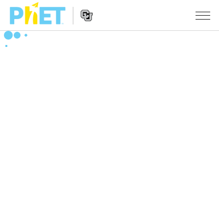
搜
尋
PhET
Website
教學
網
Navigation
站
所有模擬教材
STUDIO
About Studio
活動
物理
Customizable Sims
數學
瀏覽活動
研究
Start a Free Trial
化學
分享您的活動
倡議計劃
Purchase a License
地球科學
Activity Contribution Guidelines
包容性輔助設計
登入 / 註冊
生物
Virtual Workshops
PhET 全球社群
登入 / 註冊
Professional Learning with PhET
翻譯教學主題
Data Fluency