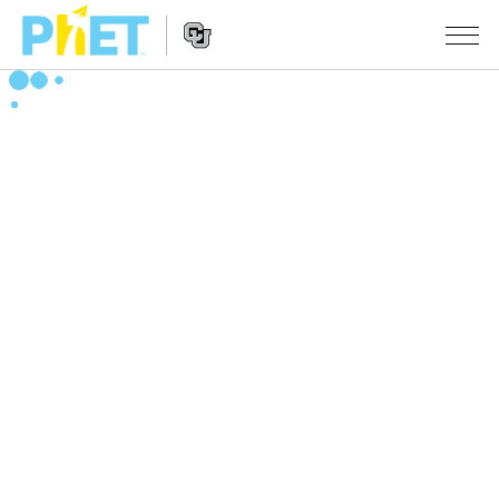
搜
尋
PhET
Website
教學
網
Navigation
站
所有模擬教材
STUDIO
About Studio
活動
物理
Customizable Sims
數學
瀏覽活動
研究
Start a Free Trial
化學
分享您的活動
倡議計劃
Purchase a License
地球科學
Activity Contribution Guidelines
包容性輔助設計
登入 / 註冊
生物
Virtual Workshops
PhET 全球社群
登入 / 註冊
Professional Learning with PhET
翻譯教學主題
Data Fluency