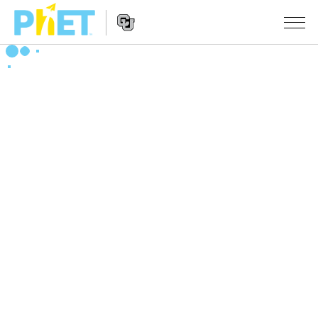
搜
尋
PhET
Website
教學
網
Navigation
站
所有模擬教材
STUDIO
About Studio
活動
物理
Customizable Sims
數學
瀏覽活動
研究
Start a Free Trial
化學
分享您的活動
倡議計劃
Purchase a License
地球科學
Activity Contribution Guidelines
包容性輔助設計
登入 / 註冊
生物
Virtual Workshops
PhET 全球社群
登入 / 註冊
Professional Learning with PhET
翻譯教學主題
Data Fluency