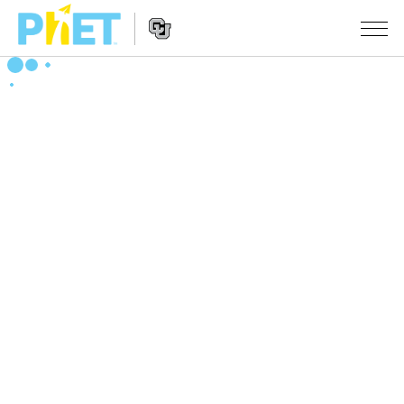
搜
索
PhET
Website
仿真程序
网
Navigation
站
All Sims
STUDIO
物理
About Studio
TEACHING
Customizable Sims
数学
浏览
搜索
Start a Free Trial
化学
分享你的活动
INITIATIVES
Purchase a License
地球科学
Activity Contribution Guidelines
Inclusive Design
登录/注册
生物
Virtual Workshops
PhET Global
登录/注册
Professional Learning with PhET
翻译仿真程序
Data Fluency