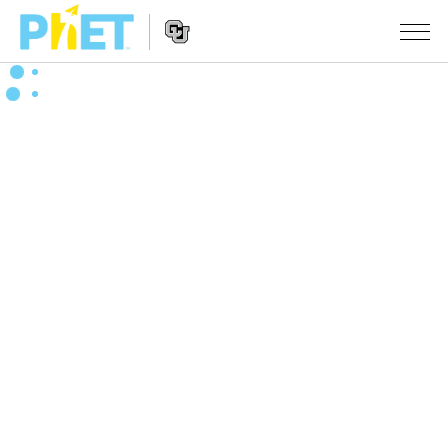
搜
索
PhET
Website
仿真程序
网
Navigation
站
All Sims
STUDIO
物理
About Studio
TEACHING
Customizable Sims
数学
浏览
搜索
Start a Free Trial
化学
分享你的活动
INITIATIVES
Purchase a License
地球科学
Activity Contribution Guidelines
Inclusive Design
登录/注册
生物
Virtual Workshops
PhET Global
登录/注册
Professional Learning with PhET
翻译仿真程序
Data Fluency