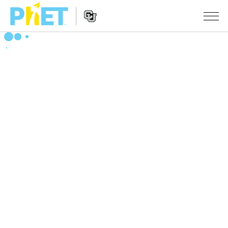
搜
索
PhET
Website
仿真程序
网
Navigation
站
All Sims
STUDIO
物理
About Studio
TEACHING
Customizable Sims
数学
浏览
搜索
Start a Free Trial
化学
分享你的活动
INITIATIVES
Purchase a License
地球科学
Activity Contribution Guidelines
Inclusive Design
登录/注册
生物
Virtual Workshops
PhET Global
登录/注册
Professional Learning with PhET
翻译仿真程序
Data Fluency