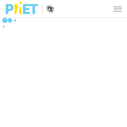
搜
索
PhET
Website
仿真程序
网
Navigation
站
All Sims
STUDIO
物理
About Studio
TEACHING
Customizable Sims
数学
浏览
搜索
Start a Free Trial
化学
分享你的活动
INITIATIVES
Purchase a License
地球科学
Activity Contribution Guidelines
Inclusive Design
登录/注册
生物
Virtual Workshops
PhET Global
登录/注册
Professional Learning with PhET
翻译仿真程序
Data Fluency