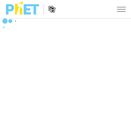
搜
索
PhET
Website
仿真程序
网
Navigation
站
All Sims
STUDIO
物理
About Studio
TEACHING
Customizable Sims
数学
浏览
搜索
Start a Free Trial
化学
分享你的活动
INITIATIVES
Purchase a License
地球科学
Activity Contribution Guidelines
Inclusive Design
登录/注册
生物
Virtual Workshops
PhET Global
登录/注册
Professional Learning with PhET
翻译仿真程序
Data Fluency