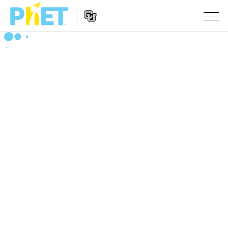
搜
索
PhET
Website
仿真程序
网
Navigation
站
All Sims
STUDIO
物理
About Studio
TEACHING
Customizable Sims
数学
浏览
搜索
Start a Free Trial
化学
分享你的活动
INITIATIVES
Purchase a License
地球科学
Activity Contribution Guidelines
Inclusive Design
登录/注册
生物
Virtual Workshops
PhET Global
登录/注册
Professional Learning with PhET
翻译仿真程序
Data Fluency