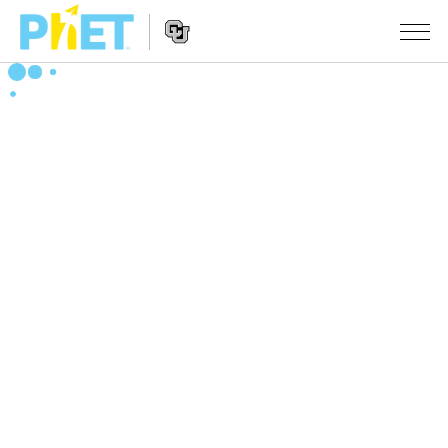
搜
索
PhET
Website
仿真程序
网
Navigation
站
All Sims
STUDIO
物理
About Studio
TEACHING
Customizable Sims
数学
浏览
搜索
Start a Free Trial
化学
分享你的活动
INITIATIVES
Purchase a License
地球科学
Activity Contribution Guidelines
Inclusive Design
登录/注册
生物
Virtual Workshops
PhET Global
登录/注册
Professional Learning with PhET
翻译仿真程序
Data Fluency