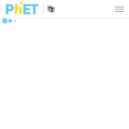
搜
索
PhET
Website
仿真程序
网
Navigation
站
All Sims
STUDIO
物理
About Studio
TEACHING
Customizable Sims
数学
浏览
搜索
Start a Free Trial
化学
分享你的活动
INITIATIVES
Purchase a License
地球科学
Activity Contribution Guidelines
Inclusive Design
登录/注册
生物
Virtual Workshops
PhET Global
登录/注册
Professional Learning with PhET
翻译仿真程序
Data Fluency