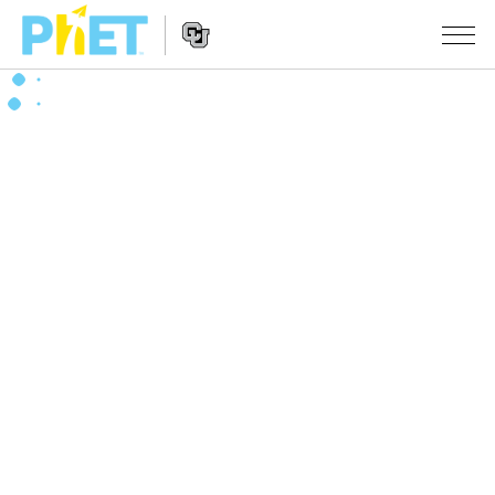
搜
索
PhET
Website
仿真程序
网
Navigation
站
All Sims
STUDIO
物理
About Studio
TEACHING
Customizable Sims
数学
浏览
搜索
Start a Free Trial
化学
分享你的活动
INITIATIVES
Purchase a License
地球科学
Activity Contribution Guidelines
Inclusive Design
登录/注册
生物
Virtual Workshops
PhET Global
登录/注册
Professional Learning with PhET
翻译仿真程序
Data Fluency