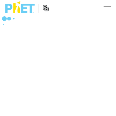
搜
索
PhET
Website
仿真程序
网
Navigation
站
All Sims
STUDIO
物理
About Studio
TEACHING
Customizable Sims
数学
浏览
搜索
Start a Free Trial
化学
分享你的活动
INITIATIVES
Purchase a License
地球科学
Activity Contribution Guidelines
Inclusive Design
登录/注册
生物
Virtual Workshops
PhET Global
登录/注册
Professional Learning with PhET
翻译仿真程序
Data Fluency