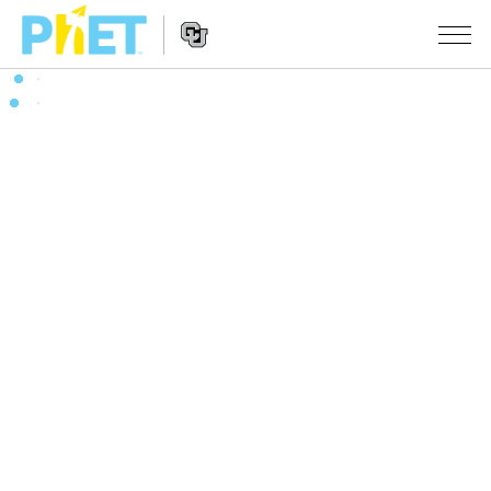
搜
索
PhET
Website
仿真程序
网
Navigation
站
All Sims
STUDIO
物理
About Studio
TEACHING
Customizable Sims
数学
浏览
搜索
Start a Free Trial
化学
分享你的活动
INITIATIVES
Purchase a License
地球科学
Activity Contribution Guidelines
Inclusive Design
登录/注册
生物
Virtual Workshops
PhET Global
登录/注册
Professional Learning with PhET
翻译仿真程序
Data Fluency