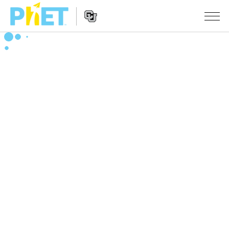
搜
索
PhET
Website
仿真程序
网
Navigation
站
All Sims
STUDIO
物理
About Studio
TEACHING
Customizable Sims
数学
浏览
搜索
Start a Free Trial
化学
分享你的活动
INITIATIVES
Purchase a License
地球科学
Activity Contribution Guidelines
Inclusive Design
登录/注册
生物
Virtual Workshops
PhET Global
登录/注册
Professional Learning with PhET
翻译仿真程序
Data Fluency