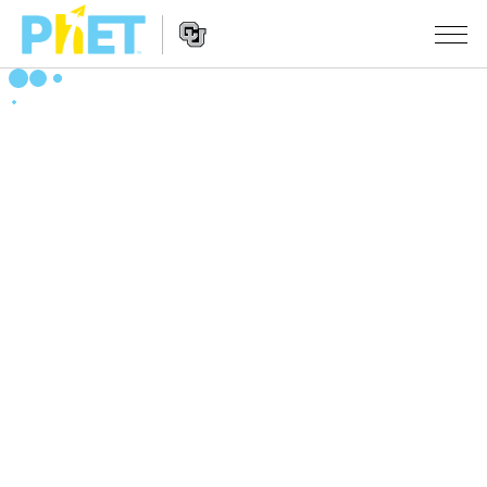
搜
索
PhET
Website
仿真程序
网
Navigation
站
All Sims
STUDIO
物理
About Studio
TEACHING
Customizable Sims
数学
浏览
搜索
Start a Free Trial
化学
分享你的活动
INITIATIVES
Purchase a License
地球科学
Activity Contribution Guidelines
Inclusive Design
登录/注册
生物
Virtual Workshops
PhET Global
登录/注册
Professional Learning with PhET
翻译仿真程序
Data Fluency