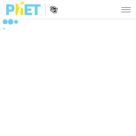
搜
索
PhET
Website
仿真程序
网
Navigation
站
All Sims
STUDIO
物理
About Studio
TEACHING
Customizable Sims
数学
浏览
搜索
Start a Free Trial
化学
分享你的活动
INITIATIVES
Purchase a License
地球科学
Activity Contribution Guidelines
Inclusive Design
登录/注册
生物
Virtual Workshops
PhET Global
登录/注册
Professional Learning with PhET
翻译仿真程序
Data Fluency