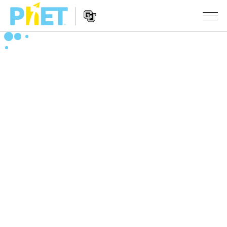
搜
索
PhET
Website
仿真程序
网
Navigation
站
All Sims
STUDIO
物理
About Studio
TEACHING
Customizable Sims
数学
浏览
搜索
Start a Free Trial
化学
分享你的活动
INITIATIVES
Purchase a License
地球科学
Activity Contribution Guidelines
Inclusive Design
登录/注册
生物
Virtual Workshops
PhET Global
登录/注册
Professional Learning with PhET
翻译仿真程序
Data Fluency